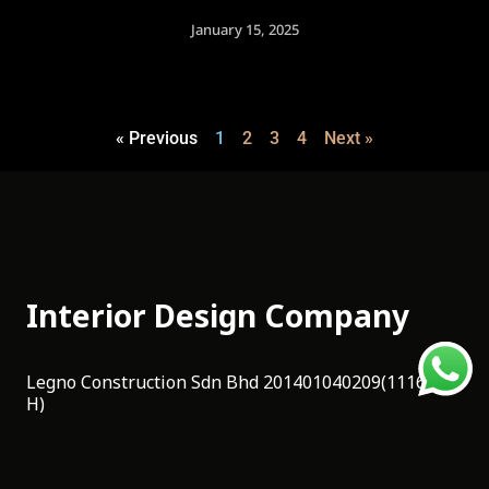
January 15, 2025
« Previous
1
2
3
4
Next »
Interior Design Company
Legno Construction Sdn Bhd 201401040209(1116357-
H)
46, Jalan Merak, Sungai Dua,
11700, Gelugor,