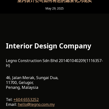
室内设计公司如何将您的愿景化为现实
May 29, 2025
Interior Design Company
Legno Construction Sdn Bhd 201401040209(1116357-
H)
46, Jalan Merak, Sungai Dua,
11700, Gelugor,
Penang, Malaysia
Tel:
+604 6553252
Email:
hello@legno.com.my